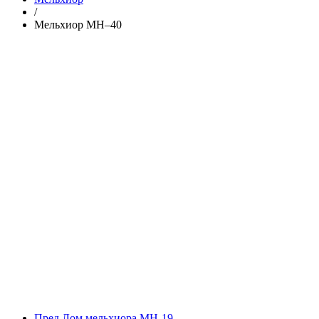
/
Мельхиор МН–40
Пред.
Лом мельхиора МН-19