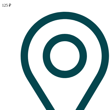
125
₽